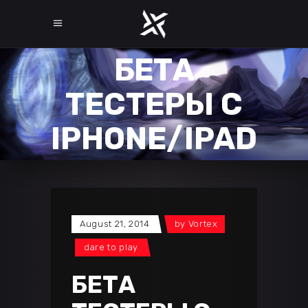
БЕТА
ТЕСТЕРЫ С
IPHONE/IPAD
August 21, 2014
by
Vortex
dare to play
БЕТА