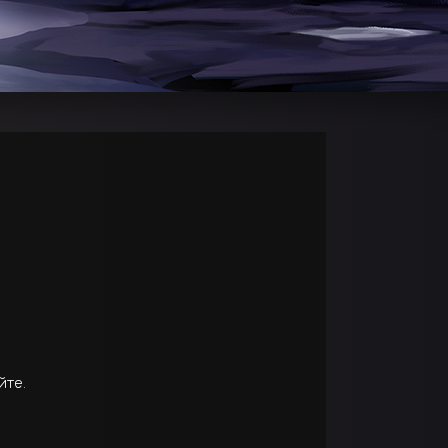
йте
.