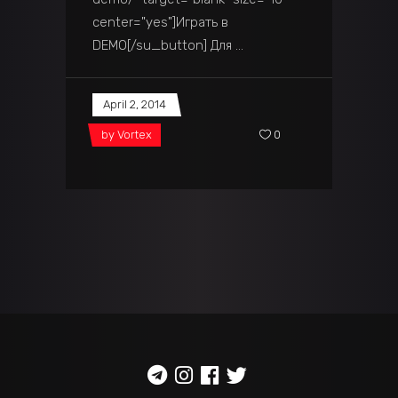
center="yes"]Играть в
DEMO[/su_button] Для
April 2, 2014
by
Vortex
0