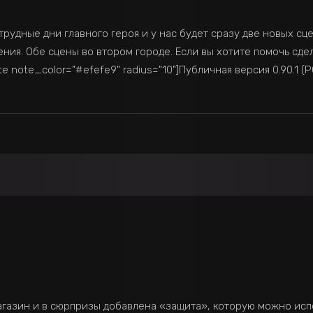
рудные дни главного героя и у нас будет сразу две новых сце
ния. Обе сцены во втором городе. Если вы хотите помочь сде
e note_color="#efefe9" radius="10"]Публичная версия 0.90.1 (
агазин и в сюрпризы добавлена «защита», которую можно испо