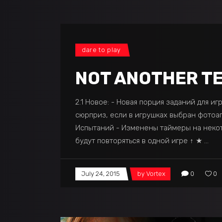
dare to play
NOT ANOTHER TEE
2.1 Новое: - Новая порция заданий для 
сюрприз, если в игрушках выбран фотоап
Испытаний - Изменены таймеры на некото
будут повторяться в одной игре ↑ ★
July 24, 2015
by
Vortex
0
0