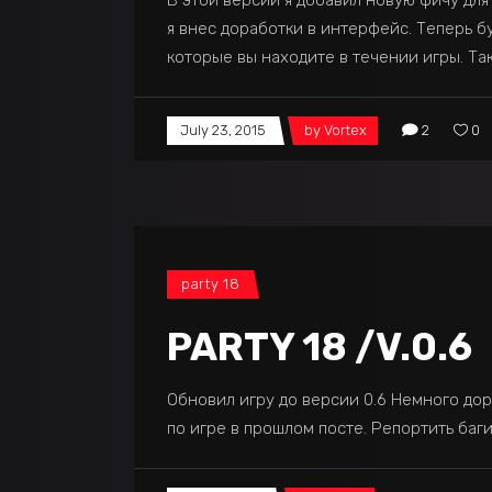
В этой версии я добавил новую фичу для
я внес доработки в интерфейс. Теперь б
которые вы находите в течении игры. Та
July 23, 2015
by
Vortex
2
0
party 18
PARTY 18 /V.0.6
Обновил игру до версии 0.6 Немного до
по игре в прошлом посте. Репортить баги