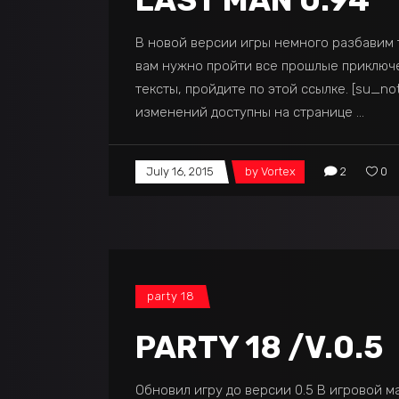
LAST MAN 0.94
В новой версии игры немного разбавим т
вам нужно пройти все прошлые приключе
тексты, пройдите по этой ссылке. [su_not
изменений доступны на странице
July 16, 2015
by
Vortex
2
0
party 18
PARTY 18 /V.0.5
Обновил игру до версии 0.5 В игровой м