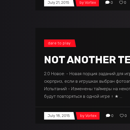
July 21, 2015
by
Vortex
0
0
dare to play
NOT ANOTHER TE
2.0 Новое: - Новая порция заданий для 
сюрприз, если в игрушках выбран фотоап
Испытаний - Изменены таймеры на некото
будут повторяться в одной игре ↑ ★
July 18, 2015
by
Vortex
0
0