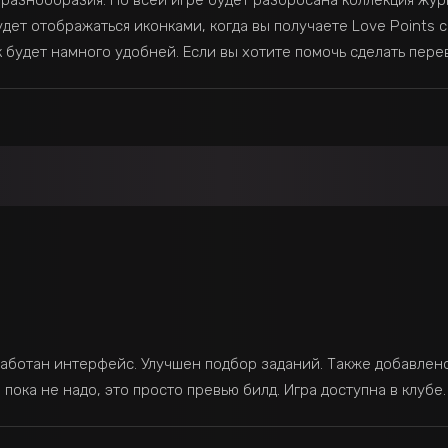
 разнообразия. По всей игре будет разбросана коллекция журн
удет отображаться иконками, когда вы получаете Love Points с
к будет намного удобней. Если вы хотите помочь сделать пер
работан интерфейс. Улучшен подбор заданий. Также добавлен
 пока не надо, это просто превью билд. Игра доступна в клубе