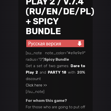
PLAY 2 / V.7.4
(RU/EN/DE/PL)
+ SPICY
BUNDLE
[su_note note_color=”#e9e9e9″
radius=”0″]
Spicy Bundle
Get a set of two games:
Dare to
Play 2
and
PARTY 18
with
20%
discount
Click here >>
[/su_note]
For whom this game?
For those who are going to put off