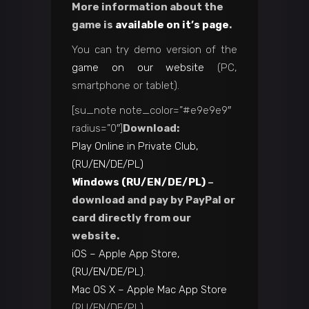
More information about the
game is
available on it’s page
.
You can try demo version of the
game on our website
(PC,
smartphone or tablet).
[su_note note_color=”#e9e9e9″
radius=”0″]
Download:
Play Online in Private Club,
(RU/EN/DE/PL)
Windows (RU/EN/DE/PL)
–
download and pay by PayPal or
card directly from our
website.
iOS – Apple App Store,
(RU/EN/DE/PL)
.
Mac OS X – Apple Mac App Store
(RU/EN/DE/PL).