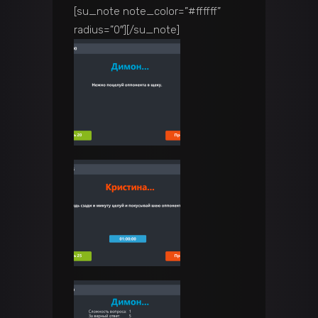
[su_note note_color=”#ffffff”
radius=”0″]
[/su_note]