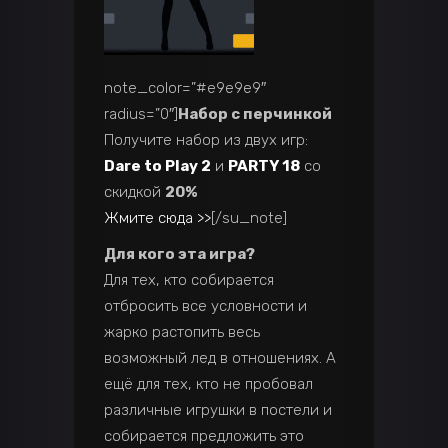
note_color=”#e9e9e9″
radius=”0″]
Набор с перчинкой
Получите набор из двух игр:
Dare to Play 2
и
PARTY 18
со
скидкой
20%
Жмите сюда >>
[/su_note]
Для кого эта игра?
Для тех, кто собирается
отбросить все условности и
жарко растопить весь
возможный лед в отношениях. А
ещё для тех, кто не пробовал
различные игрушки в постели и
собирается предложить это