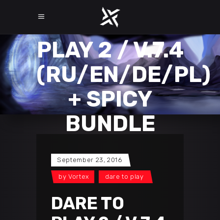
DARE TO
PLAY 2 / V.7.4
(RU/EN/DE/PL)
+ SPICY
BUNDLE
September 23, 2016
by
Vortex
dare to play
DARE TO