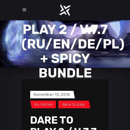
DARE TO
PLAY 2 / V.7.7
(RU/EN/DE/PL)
+ SPICY
BUNDLE
November 13, 2016
by
Vortex
dare to play
DARE TO