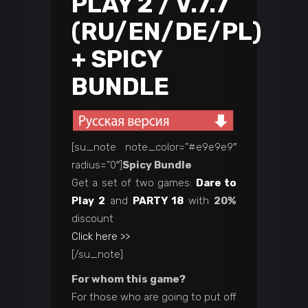
PLAY 2 / V.7.7
(RU/EN/DE/PL)
+ SPICY
BUNDLE
[su_note note_color=”#e9e9e9″
radius=”0″]
Spicy Bundle
Get a set of two games:
Dare to
Play 2
and
PARTY 18
with
20%
discount
Click here >>
[/su_note]
For whom this game?
For those who are going to put off