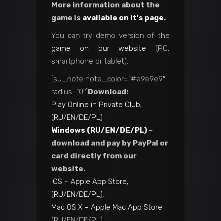
More information about the
game is
available on it’s page
.
You can try demo version of the
game on our website
(PC,
smartphone or tablet).
[su_note note_color=”#e9e9e9″
radius=”0″]
Download:
Play Online in Private Club,
(RU/EN/DE/PL)
Windows (RU/EN/DE/PL)
–
download and pay by PayPal or
card directly from our
website.
iOS – Apple App Store,
(RU/EN/DE/PL)
.
Mac OS X – Apple Mac App Store
(RU/EN/DE/PL).