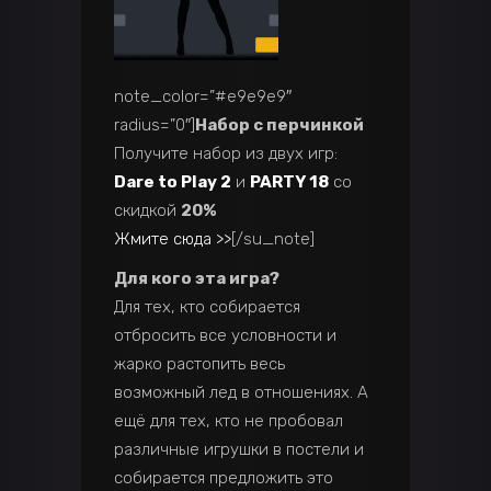
note_color=”#e9e9e9″
radius=”0″]
Набор с перчинкой
Получите набор из двух игр:
Dare to Play 2
и
PARTY 18
со
скидкой
20%
Жмите сюда >>
[/su_note]
Для кого эта игра?
Для тех, кто собирается
отбросить все условности и
жарко растопить весь
возможный лед в отношениях. А
ещё для тех, кто не пробовал
различные игрушки в постели и
собирается предложить это