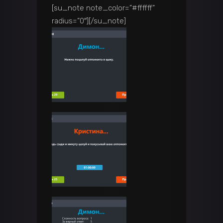
[su_note note_color=”#ffffff”
radius=”0″]
[/su_note]