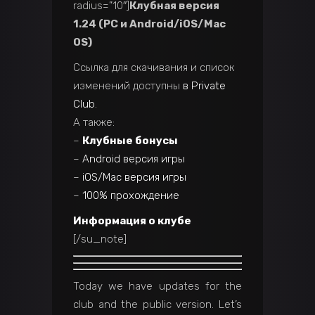
radius=”10″]
Клубная версия
1.24 (PC и Android/iOS/Mac
OS)
Ссылка для скачивания и список
изменений доступны
в Private
Club
.
А также:
–
Клубные бонусы
–
Android версия игры
–
iOS/Mac версия игры
–
100% прохождение
Информация о клубе
[/su_note]
Today we have updates for the
club and the public version. Let’s