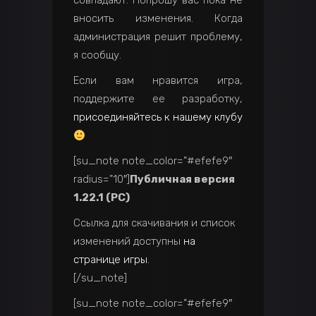
совпадают. Попрошу вас пока не
вносить изменения. Когда
администрация решит проблему,
я сообщу.
Если вам нравится игра,
поддержите ее разработку,
присоединяйтесь к нашему клубу
[su_note note_color=”#efefe9″
radius=”10″]
Публичная версия
1.22.1 (PC)
Ссылка для скачивания и список
изменений доступны
на
странице игры
.
[/su_note]
[su_note note_color=”#efefe9″