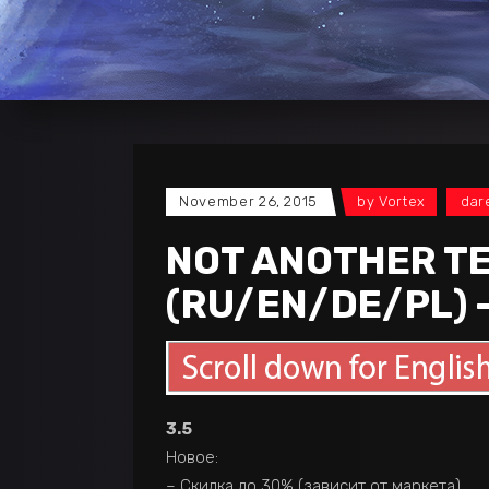
November 26, 2015
by
Vortex
dar
NOT ANOTHER TE
(RU/EN/DE/PL) 
3.5
Новое:
– Скидка до 30% (зависит от маркета)