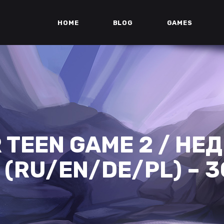
HOME
BLOG
GAMES
 TEEN GAME 2 / НЕ
.5 (RU/EN/DE/PL) – 