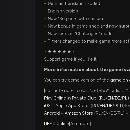
– German translation added
– English version
– New “Surprise” with camera
– New bonus in game shop and new surpri
– New tasks in “Challenges” mode
– Timers changed to make game more act
↑ ★ ★ ★ ★ ★ ↑
Support game if you like it!
More information about the game is
a
You can try demo version of the
game on 
[su_note note_color=”#efefe9″ radius=”10
Play Online in Private Club, (RU/EN/DE/PL)
iOS – Apple App Store, (RU/EN/DE/PL)
(Sea
Android – Amazon Store
(RU/EN/DE/PL) – 
DEMO Online
[/su_note]