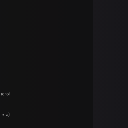
ного!
ета).