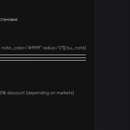
становке
.
note_color=”#ffffff” radius=”0″]
[/su_note]
30% discount (depending on markets)