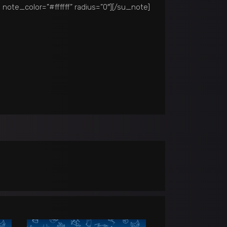
note_color=”#ffffff” radius=”0″]
[/su_note]