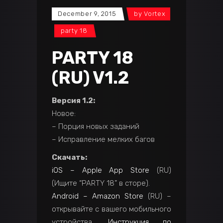
December 9, 2015
by
Vortex
party 18
PARTY 18
(RU) V1.2
Версия 1.2:
Новое:
– Порция новых заданий
– Исправление мелких багов
Скачать:
iOS – Apple App Store
(RU)
(Ищите “PARTY 18” в сторе).
Android – Amazon Store
(RU) –
открывайте с вашего мобильного
устройства.
Инструкция по