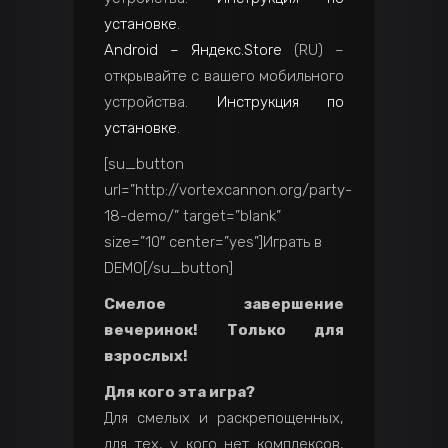
установке
.
Android – Яндекс.Store
(RU) –
открывайте с вашего мобильного
устройства.
Инструкция по
установке
.
[su_button
url=”http://vortexcannon.org/party-
18-demo/” target=”blank”
size=”10″ center=”yes”]Играть в
DEMO[/su_button]
Смелое завершение
вечеринок! Только для
взрослых!
Для кого эта игра?
Для смелых и раскрепощенных,
для тех, у кого нет комплексов,