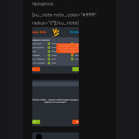
процесса.
[su_note note_color=”#ffffff”
radius=”0″]
[/su_note]