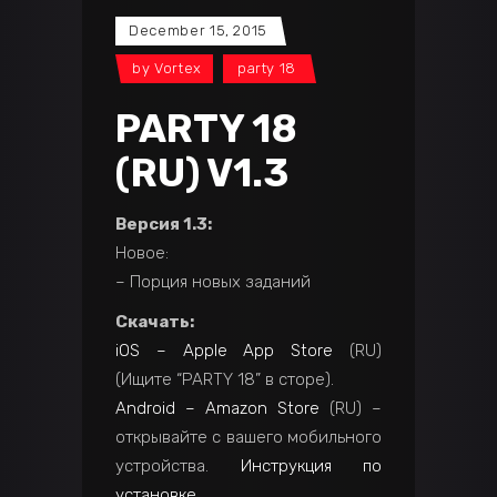
December 15, 2015
by
Vortex
party 18
PARTY 18
(RU) V1.3
Версия 1.3:
Новое:
– Порция новых заданий
Скачать:
iOS – Apple App Store
(RU)
(Ищите “PARTY 18” в сторе).
Android – Amazon Store
(RU) –
открывайте с вашего мобильного
устройства.
Инструкция по
установке
.