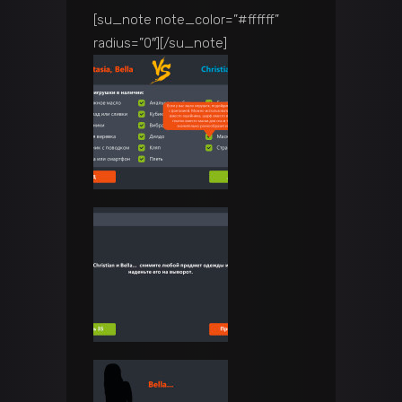
[su_note note_color=”#ffffff”
radius=”0″]
[/su_note]