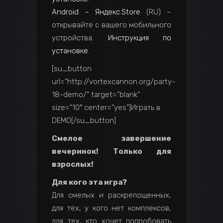
Android – Яндекс.Store
(RU) –
открывайте с вашего мобильного
устройства.
Инструкция по
установке
.
[su_button
url=”http://vortexcannon.org/party-
18-demo/” target=”blank”
size=”10″ center=”yes”]Играть в
DEMO[/su_button]
Смелое завершение
вечеринок! Только для
взрослых!
Для кого эта игра?
Для смелых и раскрепощенных,
для тех, у кого нет комплексов,
для тех, кто хочет попробовать