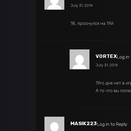
July 31, 2014
18, проснулся на 19й
VORTEX
Log in
July 31, 2014
19го дня нет в и
А то что вы попа
MASIK223
Log in to Reply