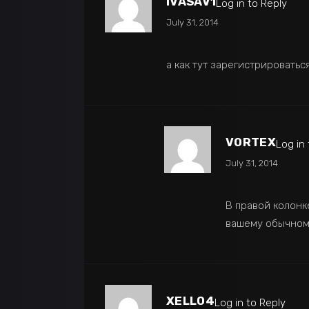
IVASAV1
Log in to Reply
July 31, 2014
а как тут зарегистрироватьс
VORTEX
Log in
July 31, 2014
В правой колонке
вашему обычному
XELLO4
Log in to Reply