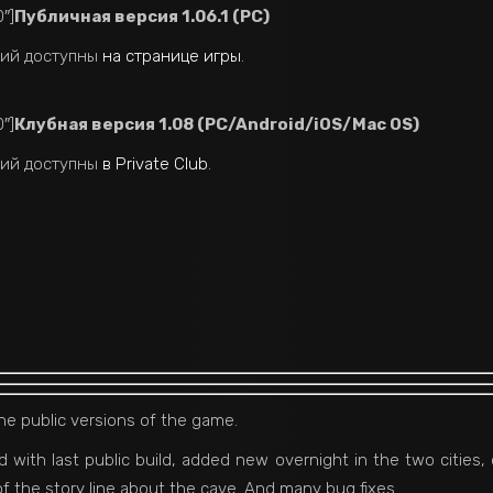
″]
Публичная версия 1.06.1 (PC)
ний доступны
на странице игры
.
″]
Клубная версия 1.08 (PC/Android/iOS/Mac OS)
ний доступны
в Private Club
.
e public versions of the game.
ed with last public build, added new overnight in the two cities,
f the story line about the cave. And many bug fixes.