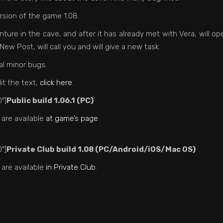
rsion of the game 1.08.
re in the cave, and after it has already met with Vera, will op
w Post, will call you and will give a new task.
al minor bugs.
it the text,
click here
.
″]
Public build 1.06.1 (PC)
 are available
at game’s page
.
″]
Private Club build 1.08 (PC/Android/iOS/Mac OS)
 are available
in Private Club
.