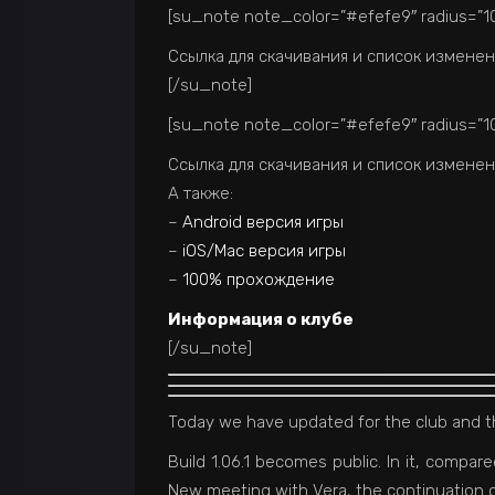
[su_note note_color=”#efefe9″ radius=”10
Ссылка для скачивания и список измене
[/su_note]
[su_note note_color=”#efefe9″ radius=”10
Ссылка для скачивания и список измене
А также:
–
Android версия игры
–
iOS/Mac версия игры
–
100% прохождение
Информация о клубе
[/su_note]
Today we have updated for the club and th
Build 1.06.1 becomes public. In it, compar
New meeting with Vera, the continuation o