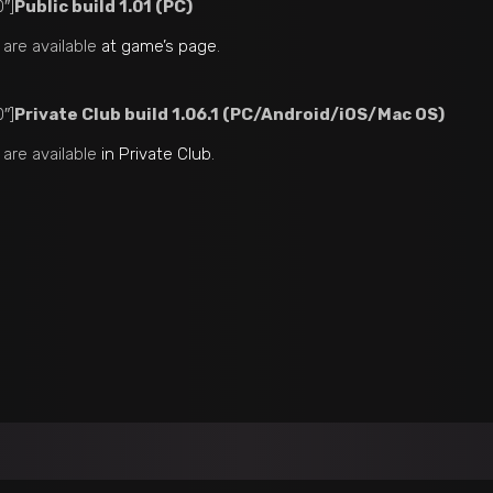
″]
Public build 1.01 (PC)
 are available
at game’s page
.
″]
Private Club build 1.06.1 (PC/Android/iOS/Mac OS)
 are available
in Private Club
.