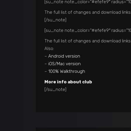
[su_note note_color=”#efefe9″ radius=”10
The full list of changes and download links
[/su_note]
[su_note note_color=”#efefe9″ radius=”10
The full list of changes and download links
Also:
–
Android version
–
iOS/Mac version
–
100% Walkthrough
More info about club
[/su_note]