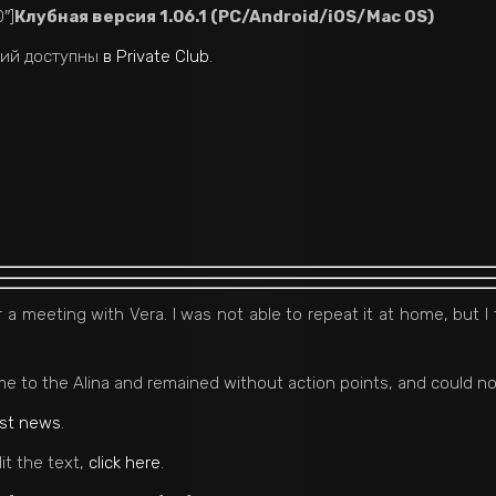
″]
Клубная версия 1.06.1 (PC/Android/iOS/Mac OS)
ний доступны
в Private Club
.
ter a meeting with Vera. I was not able to repeat it at home, but 
e to the Alina and remained without action points, and could no
ast news
.
it the text,
click here
.