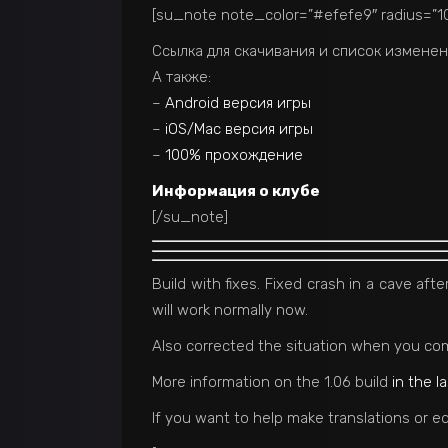
[su_note note_color=”#efefe9″ radius=”10
Ссылка для скачивания и список измене
А также:
–
Android версия игры
–
iOS/Mac версия игры
–
100% прохождение
Информация о клубе
[/su_note]
Build with fixes. Fixed crash in a cave af
will work normally now.
Also corrected the situation when you com
More information on the 1.06 build
in the l
If you want to help make translations or ed