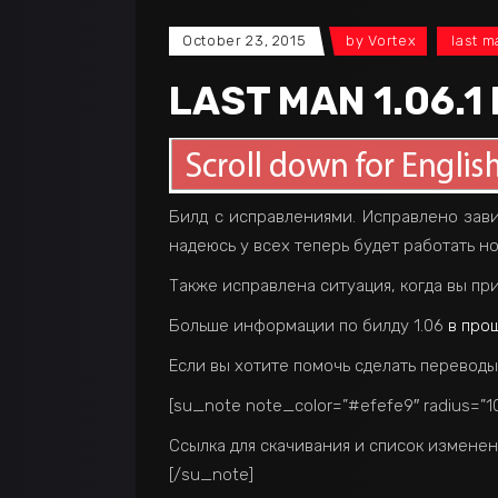
October 23, 2015
by
Vortex
last m
LAST MAN 1.06.1
Билд с исправлениями. Исправлено зави
надеюсь у всех теперь будет работать н
Также исправлена ситуация, когда вы при
Больше информации по билду 1.06
в про
Если вы хотите помочь сделать переводы
[su_note note_color=”#efefe9″ radius=”10
Ссылка для скачивания и список измене
[/su_note]