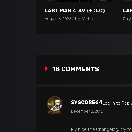
LAST MAN 4.49 (+DLC)
LA
by
August 6, 2026
Vortex
July 
18 COMMENTS
SYSCORE64
Log in to Repl
December 3, 2015
Rly nice the Changelog, try 