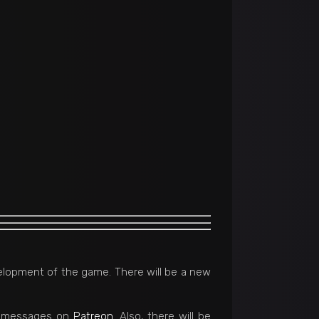
evelopment of the game. There will be a new
nal messages on
Patreon
. Also, there will be