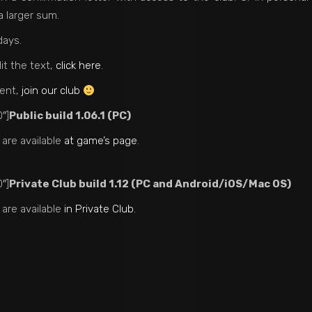
 larger sum.
days.
it the text,
click here
.
ment,
join our club
″]
Public build 1.06.1 (PC)
 are available
at game’s page
.
″]
Private Club build 1.12 (PC and Android/iOS/Mac OS)
 are available
in Private Club
.