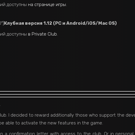
ний доступны
на странице игры
.
″]
Клубная версия 1.12 (PC и Android/iOS/Mac OS)
ний доступны
в Private Club
.
.
e club. I decided to reward additionally those who support the d
be able to activate the new features in the game.
 in a confirmation letter with access to the club. Or in perso