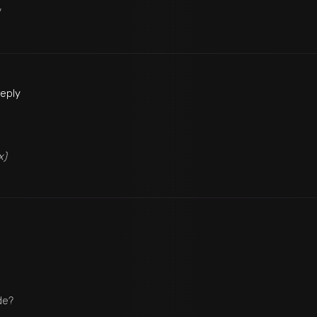
*
Reply
x)
de?