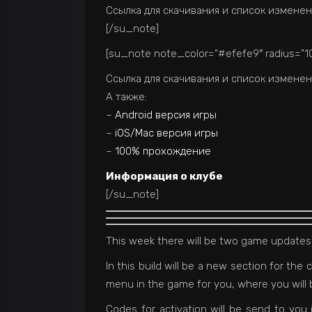
Ссылка для скачивания и список измене
[/su_note]
[su_note note_color=”#efefe9″ radius=”10
Ссылка для скачивания и список измене
А также:
–
Android версия игры
–
iOS/Mac версия игры
–
100% прохождение
Информация о клубе
[/su_note]
This week there will be two game updates
In this build will be a new section for th
menu in the game for you, where you will 
Codes for activation will be send to you