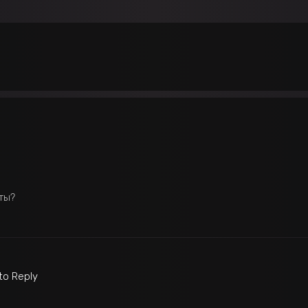
ты?
 to Reply