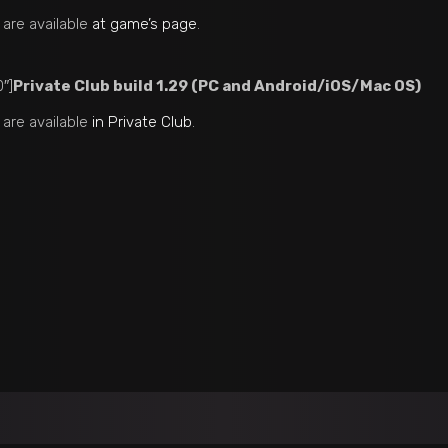
 are available
at game’s page
.
″]
Private Club build 1.29 (PC and Android/iOS/Mac OS)
 are available
in Private Club
.