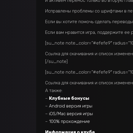
и активен перенос только во вторую глав
Исправлены проблемы со шрифтами в пер
Если вы хотите помочь сделать переводы
Если вам нравится игра, поддержите ее 
[su_note note_color=”#efefe9″ radius=”10
Ссылка для скачивания и список измене
[/su_note]
[su_note note_color=”#efefe9″ radius=”10
Ссылка для скачивания и список измене
А также:
–
Клубные бонусы
–
Android версия игры
–
iOS/Mac версия игры
–
100% прохождение
Информация о клубе