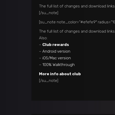
The full list of changes and download links
[/su_note]
[su_note note_color=”#efefe9″ radius=”10
The full list of changes and download links
Also:
–
Club rewards
–
Android version
–
iOS/Mac version
–
100% Walkthrough
More info about club
[/su_note]