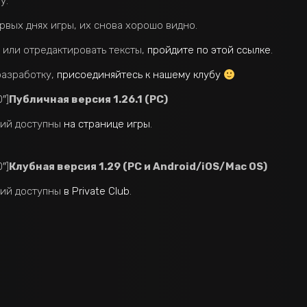
у.
вых днях игры, их снова хорошо видно.
 или отредактировать тексты,
пройдите по этой ссылке
.
разработку,
присоединяйтесь к нашему клубу
″]
Публичная версия 1.26.1 (PC)
ний доступны
на странице игры
.
″]
Клубная версия 1.29 (PC и Android/iOS/Mac OS)
ний доступны
в Private Club
.