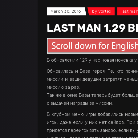
March 30, 2016
by
Vortex
last ma
LAST MAN 1.29 B
В обновлении 1.29 у нас новая ночевка у 
Обновилась и База героя. Те, кто почи
миссии и ваши девушки затратят меньш
миссию за раз.
Так же в окне Базы теперь будет больш
с выдачей награды за миссии.
В клубном меню игры добавились новые 
игры, даже если у них нет сейвов. При
придется переигрывать заново, если вы 