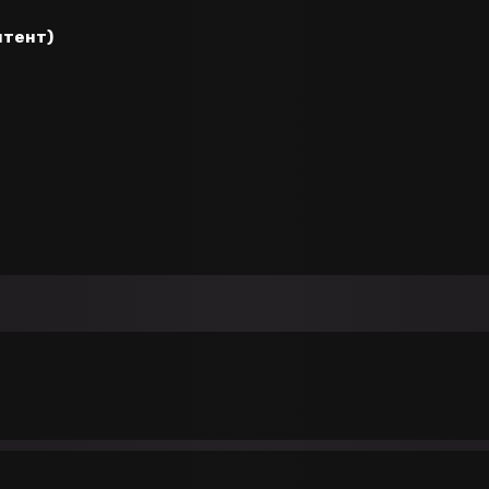
нтент)