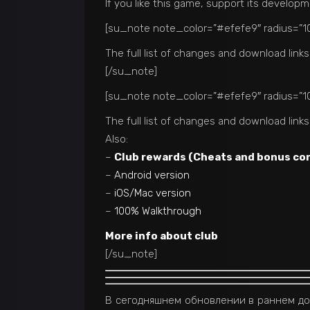
If you like this game, support its develop
[su_note note_color=”#efefe9″ radius=”10
The full list of changes and download links
[/su_note]
[su_note note_color=”#efefe9″ radius=”10
The full list of changes and download links
Also:
–
Club rewards (Cheats and bonus co
–
Android version
–
iOS/Mac version
–
100% Walkthrough
More info about club
[/su_note]
В сегодняшнем обновлении в раннем дос