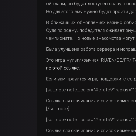
ой главы, он будет доступен сразу, посл
Но для этого ему нужно будет пройти д
В ближайших обновлениях казино собира
Судя по всему, победителя ожидает внуш
чемпионате. Но новые знакомства могут 
Была улучшена работа сервера и исправ
Это игра мультиязычная: RU/EN/DE/FR/I
по этой ссылке
.
Если вам нравится игра, поддержите ее 
[su_note note_color=”#efefe9″ radius=”10
Ссылка для скачивания и список измене
[/su_note]
[su_note note_color=”#efefe9″ radius=”10
Ссылка для скачивания и список измене