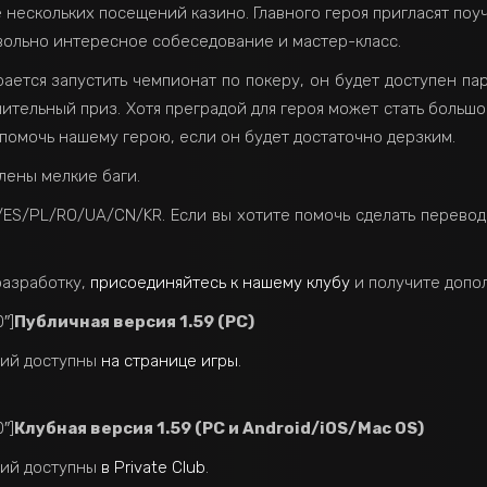
е нескольких посещений казино. Главного героя пригласят поу
овольно интересное собеседование и мастер-класс.
ется запустить чемпионат по покеру, он будет доступен па
ительный приз. Хотя преградой для героя может стать больш
помочь нашему герою, если он будет достаточно дерзким.
лены мелкие баги.
T/ES/PL/RO/UA/CN/KR. Если вы хотите помочь сделать перево
разработку,
присоединяйтесь к нашему клубу
и получите допо
″]
Публичная версия 1.59 (PC)
ний доступны
на странице игры
.
″]
Клубная версия 1.59 (PC и Android/iOS/Mac OS)
ний доступны
в Private Club
.