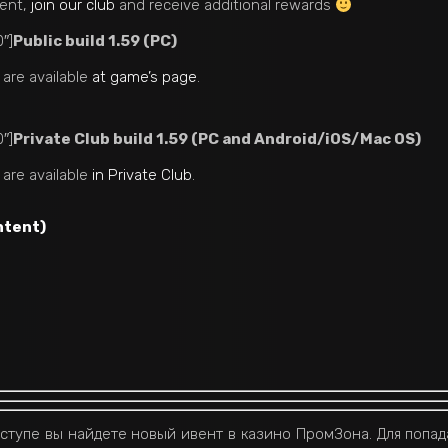
ment,
join our club
and receive additional rewards
″]
Public build 1.59 (PC)
 are available
at game’s page
.
″]
Private Club build 1.59 (PC and Android/iOS/Mac OS)
 are available
in Private Club
.
ntent)
тупе вы найдете новый ивент в казино ПромЗона. Для попада