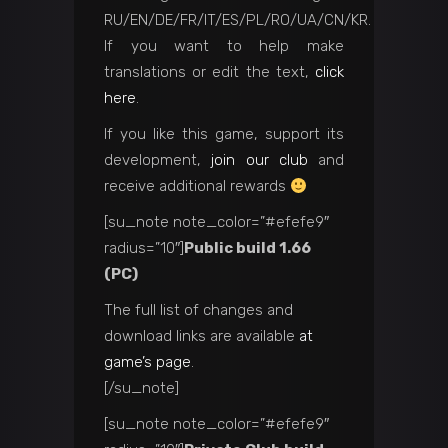
RU/EN/DE/FR/IT/ES/PL/RO/UA/CN/KR.
If you want to help make
translations or edit the text,
click
here
.
If you like this game, support its
development,
join our club
and
receive additional rewards
[su_note note_color=”#efefe9″
radius=”10″]
Public build 1.66
(PC)
The full list of changes and
download links are available
at
game’s page
.
[/su_note]
[su_note note_color=”#efefe9″