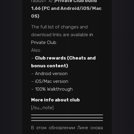
radius=”10″]
Private Club build
1.66 (PC and Android/iOS/Mac
OS)
The full list of changes and
download links are available
in
Private Club
.
Also:
–
Club rewards (Cheats and
bonus content)
–
Android version
–
iOS/Mac version
–
100% Walkthrough
More info about club
[/su_note]
В этом обновлении Лине снова