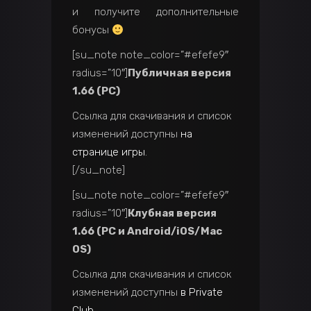
и получите дополнительные
бонусы
[su_note note_color=”#efefe9″
radius=”10″]
Публичная версия
1.66 (PC)
Ссылка для скачивания и список
изменений доступны
на
странице игры
.
[/su_note]
[su_note note_color=”#efefe9″
radius=”10″]
Клубная версия
1.66 (PC и Android/iOS/Mac
OS)
Ссылка для скачивания и список
изменений доступны
в Private
Club
.