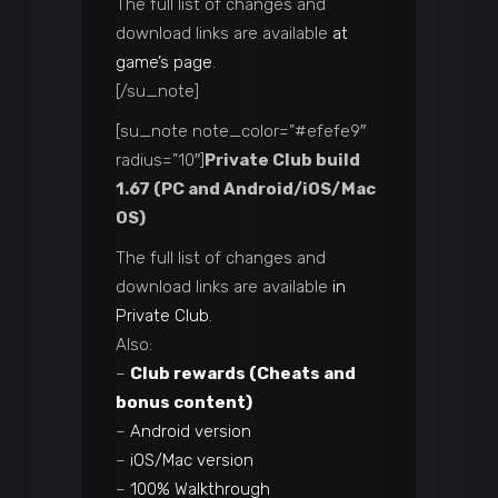
The full list of changes and
download links are available
at
game’s page
.
[/su_note]
[su_note note_color=”#efefe9″
radius=”10″]
Private Club build
1.67 (PC and Android/iOS/Mac
OS)
The full list of changes and
download links are available
in
Private Club
.
Also:
–
Club rewards (Cheats and
bonus content)
–
Android version
–
iOS/Mac version
–
100% Walkthrough