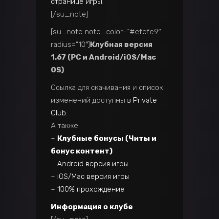
странице игры
.
[/su_note]
[su_note note_color=”#efefe9″
radius=”10″]
Клубная версия
1.67 (PC и Android/iOS/Mac
OS)
Ссылка для скачивания и список
изменений доступны
в Private
Club
.
А также:
–
Клубные бонусы (Читы и
бонус контент)
–
Android версия игры
–
iOS/Mac версия игры
–
100% прохождение
Информация о клубе